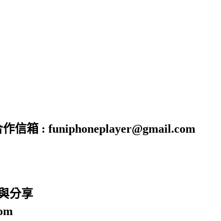
funiphoneplayer@gmail.com
廣與分享
om