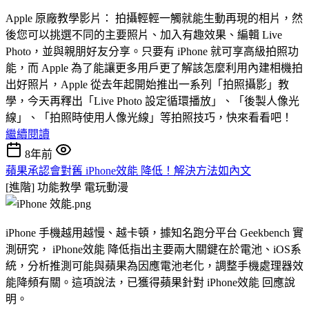
Apple 原廠教學影片： 拍攝輕輕一觸就能生動再現的相片，然
後您可以挑選不同的主要照片、加入有趣效果、編輯 Live
Photo，並與親朋好友分享。只要有 iPhone 就可享高級拍照功
能，而 Apple 為了能讓更多用戶更了解該怎麼利用內建相機拍
出好照片，Apple 從去年起開始推出一系列「拍照攝影」教
學，今天再釋出「Live Photo 設定循環播放」、「後製人像光
線」、「拍照時使用人像光線」等拍照技巧，快來看看吧！
繼續閱讀
8年前
蘋果承認會對舊 iPhone效能 降低！解決方法如內文
[進階] 功能教學
電玩動漫
iPhone 手機越用越慢、越卡頓，據知名跑分平台 Geekbench 實
測研究， iPhone效能 降低指出主要兩大關鍵在於電池、iOS系
統，分析推測可能與蘋果為因應電池老化，調整手機處理器效
能降頻有關。這項說法，已獲得蘋果針對 iPhone效能 回應說
明。