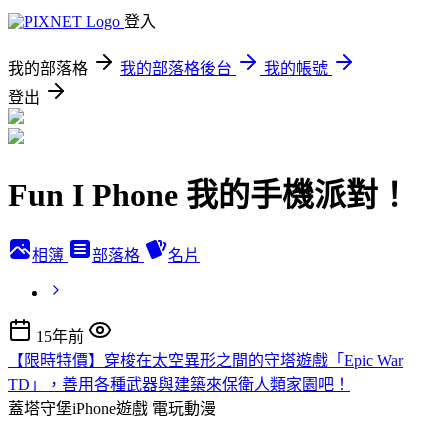
登入
我的部落格
我的部落格後台
我的帳號
登出
Fun I Phone 我的手機派對！
相簿
部落格
名片
15年前
【限時特價】穿梭在太空異形之間的守塔遊戲「Epic War
TD」，善用各種武器與建築來保衛人類家園吧！
蓋塔守堡iPhone遊戲
電玩動漫