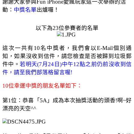
謝謝大家參與Fun iPhone愛瘋玩家這一次舉辦的活
動：
中獎名單
出爐囉！
以下為23位參賽者的名單
這次一共有10名中獎者，我們會以
E-M
ail個別通
知，如果沒收到信件，請您檢查是否被歸到垃圾郵
件中。
若明天(7月24日)中午12點之前仍前沒收到信
件，請至我們部落格留言喔
!
10位幸運中獎的朋友名單如下：
第1位：恭喜「
5A
」成為本次抽獎活動的頭香!
啊~好
漂亮的天空^^