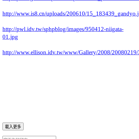
http://www.is8.cn/uploads/200610/15_183439_gandyo.
http://pwl.idv.tw/sphpblog/images/950412-niigata-
01.jpg
http://www.ellison.idv.tw/www/Gallery/2008/20080219/
載入更多