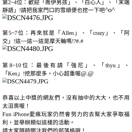
第
2
~
4
位：歡迎「
喬伊男孩
」、「
白心人
」、「
末端
^o^
靜語
」
!請把我家門口的雪順便也挖一下吧
第5~7位：再來就是「Allen」、「crazy」、「阿
交」!這~~這~~這是摩天輪嗎!?#.#
第
8
~
10
位：
最後有請
「
強尼
」、「
thyu
」、
@.@
「
Ken
」
!挖那麼多，小心超重喔
恭喜以上中獎的網友們，沒有抽中的大大，也不用
太沮喪喔！
Fun iPhone愛瘋玩家仍然會努力的去幫大家爭取福
利，並舉辦類似這樣的活動。
請大家隨時關注我們的部落格哦！