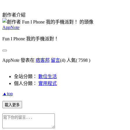
創作者介紹
AppNote
Fun I Phone 我的手機派對！
AppNote 發表在
痞客邦
留言
(4)
人氣(
7598
)
全站分類：
數位生活
個人分類：
實用程式
▲top
載入更多