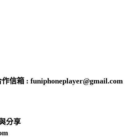
funiphoneplayer@gmail.com
廣與分享
om