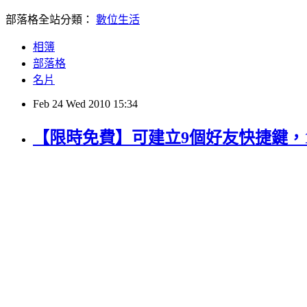
部落格全站分類：
數位生活
相簿
部落格
名片
Feb
24
Wed
2010
15:34
【限時免費】可建立9個好友快捷鍵，1秒鐘快