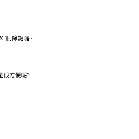
!
"刪除鍵囉~
是很方便呢?