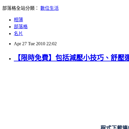
部落格全站分類：
數位生活
相簿
部落格
名片
Apr
27
Tue
2010
22:02
【限時免費】包括減壓小技巧、舒壓運動教
程式下載連