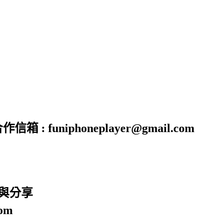
funiphoneplayer@gmail.com
廣與分享
om