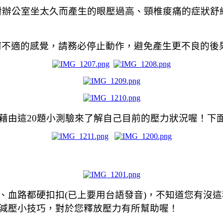
是針對辦公室坐太久而產生的眼壓過高、頸椎痠痛的症狀
何不適的感覺，請務必停止動作，避免產生更不良的後果
藉由這20題小測驗來了解自己目前的壓力狀況喔！下
、血路都硬扣扣(已上要用台語發音)，不知道您有沒
減壓小技巧，對於您釋放壓力有所幫助喔！