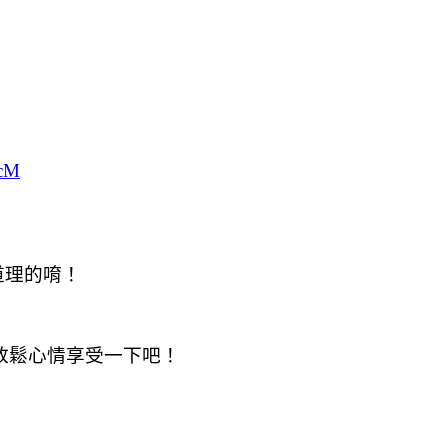
6cM
道理的唷！
放鬆心情享受一下吧！