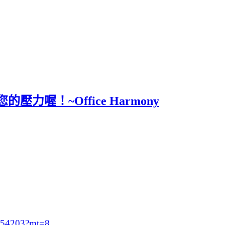
！~Office Harmony
9954203?mt=8