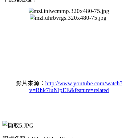
影片來源：
http://www.youtube.com/watch?
v=Rhk7luNlpEE&feature=related