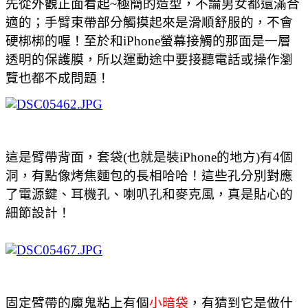
先從外觀正面看起~極簡的造型，不論男女都還滿合
適的；手臂束帶部分觸摸起來是滑順舒服的，不會
硬梆梆的喔！至於和iPhone螢幕接觸的那面是一層
透明的保護膜，所以運動途中要接聽電話或操作瀏
覽也都不成問題！
這是臂帶背面，套袋(也就是裝iPhone的地方)有4個
洞，有點像烤焦麵包的長相哈哈
！這些孔分別對應
了電源鍵、耳機孔、喇叭孔和麥克風，真是貼心的
細節設計！
固定臂帶的魔鬼粘上有個
小暗袋
，有猜到它是做什