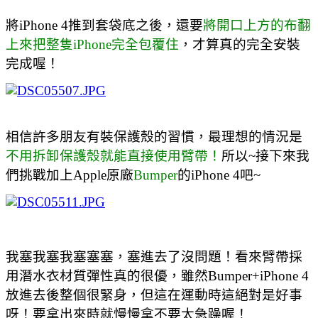
將iPhone 4推到套袋底之後，還要
將開口上方的布翻
上來把整隻iPhone完全包覆住
，才算真的完全安裝
完成喔！
相信許多朋友有裝保護殼的習慣，最理想的情況是
不用拆卸保護殼就能直接使用臂帶！
所以~接下來我
們挑戰加上Apple原廠
Bumper
的iPhone 4吧~
我塞我塞我塞塞塞，塞進去了沒問題
！看來臂帶採
用潛水衣材質彈性真的很優，雖然Bumper+iPhone 4
放進去後整個很緊身，但這在
運動時這絕對是好事
呀！要拿出來時就慢慢拿不要太急躁喔！