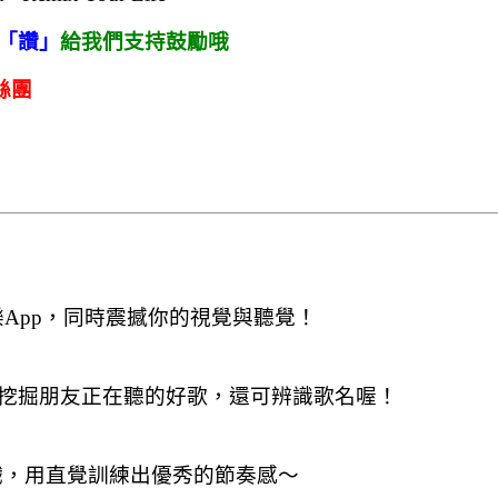
「讚」
給我們支持鼓勵哦
絲團
質的音樂App，同時震撼你的視覺與聽覺！
cking」挖掘朋友正在聽的好歌，還可辨識歌名喔！
音樂遊戲，用直覺訓練出優秀的節奏感～