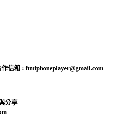
funiphoneplayer@gmail.com
廣與分享
om