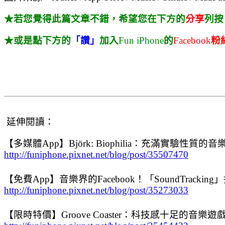
★若您覺得此篇文章不錯，希望您在下方的
分享
列按
★或是點下方的
「讚」
加入
Fun iPhone
的
Facebook
粉
延伸閱讀：
【多媒體App】Björk: Biophilia：充滿實驗性
http://funiphone.pixnet.net/blog/post/35507470
【免費App】音樂界的Facebook！「SoundTra
http://funiphone.pixnet.net/blog/post/35273033
【限時特價】Groove Coaster：科技感十足的