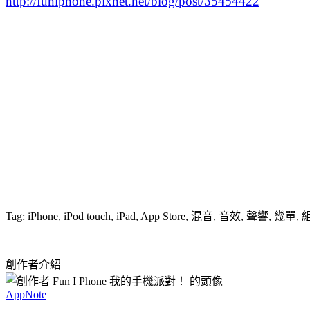
http://funiphone.pixnet.net/blog/post/35454422
Tag: iPhone, iPod touch, iPad, App Store, 混音, 音效, 聲響, 
創作者介紹
AppNote