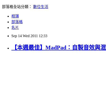
部落格全站分類：
數位生活
相簿
部落格
名片
Sep
14
Wed
2011
12:33
【本週最佳】MadPad：自製音效