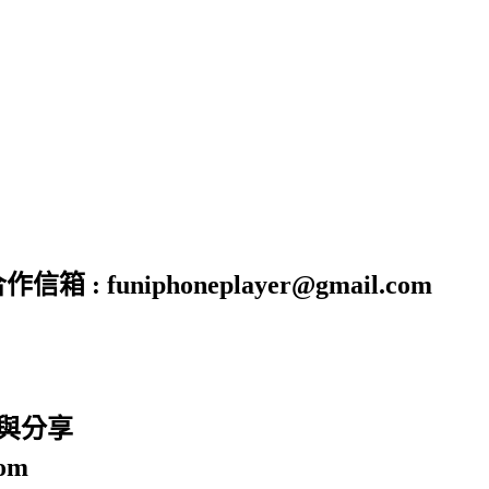
funiphoneplayer@gmail.com
廣與分享
om