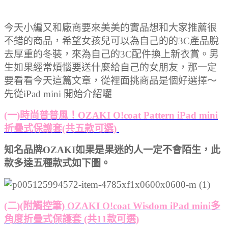
今天小編又和廠商要來美美的實品想和大家推薦很
不錯的商品，希望女孩兒可以為自己的的3C產品脫
去厚重的冬裝，來為自己的3C配件換上新衣賞。男
生如果經常煩惱要送什麼給自己的女朋友，那一定
要看看今天這篇文章，從裡面挑商品是個好選擇
～
先從iPad mini 開始介紹囉
(一)
時尚普普風！OZAKI O!coat Pattern iPad mini
折疊式保護套(共五款可選)
知名品牌OZAKI如果是果迷的人一定不會陌生，此
款多達五種款式如下圖。
(二)
(附觸控筆) OZAKI O!coat Wisdom iPad mini多
角度折疊式保護套 (共11款可選)