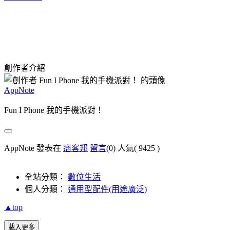
創作者介紹
AppNote
Fun I Phone 我的手機派對！
AppNote 發表在
痞客邦
留言
(0)
人氣(
9425
)
全站分類：
數位生活
個人分類：
通用型配件(用途廣泛)
▲top
載入更多