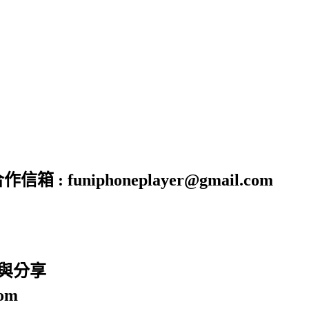
funiphoneplayer@gmail.com
廣與分享
om